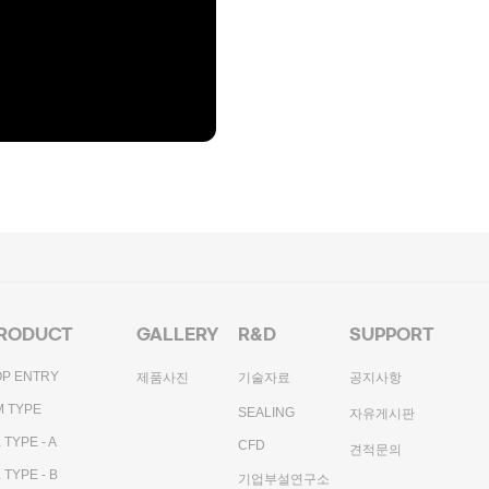
RODUCT
GALLERY
R&D
SUPPORT
OP ENTRY
제품사진
기술자료
공지사항
M TYPE
SEALING
자유게시판
 TYPE - A
CFD
견적문의
 TYPE - B
기업부설연구소