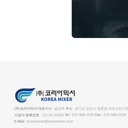
(주)코리아믹서
대표이사
: 설영목
주소
: 경기도 김포시 양촌읍 대포산단 1로
Tel
: 031-988-2025
Fax
: 031-988-2028
사업자 등록번호
: 121-81-33092
E-Mail
: koreamixer@koreamixer.co.kr