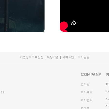
개인정보보호방침
|
이용약관
|
사이트맵
|
오시는길
COMPANY
P
T
인사말
K
회사개요
 29
KL
회사연혁
KL
조직도